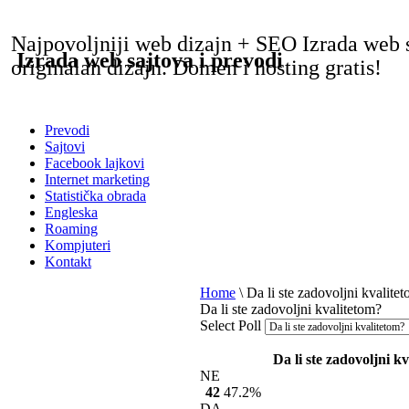
Najpovoljniji web dizajn + SEO Izrada web 
Izrada web sajtova i prevodi
originalan dizajn. Domen i hosting gratis!
Prevodi
Sajtovi
Facebook lajkovi
Internet marketing
Statistička obrada
Engleska
Roaming
Kompjuteri
Kontakt
Home
\
Da li ste zadovoljni kvalite
Da li ste zadovoljni kvalitetom?
Select Poll
Da li ste zadovoljni k
NE
42
47.2%
DA