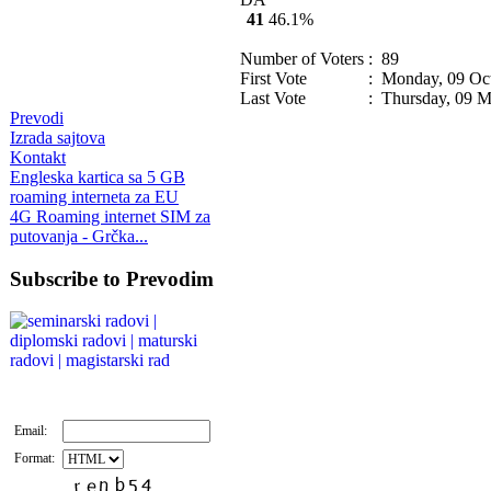
41
46.1%
Number of Voters
: 89
First Vote
: Monday, 09 Oct
Last Vote
: Thursday, 09 M
Prevodi
Izrada sajtova
Kontakt
Engleska kartica sa 5 GB
roaming interneta za EU
4G Roaming internet SIM za
putovanja - Grčka...
Subscribe to Prevodim
Email:
Format: